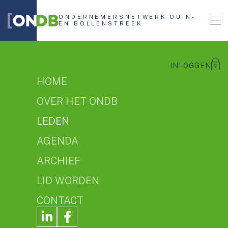
ONDERNEMERSNETWERK DUIN-
EN BOLLENSTREEK
INLOGGEN
HOME
OVER HET ONDB
LEDEN
AGENDA
ARCHIEF
ONDB leden
LID WORDEN
A
B
C
D
E
F
G
H
I
J
K
L
M
CONTACT
N
O
P
Q
R
S
T
U
V
W
X
Y
Z