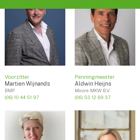
Voorzitter
Penningmeester
Martien Wijnands
Aldwin Heijns
BMP
Moore MKW B.V.
(06) 10 44 51 97
(06) 53 12 69 37